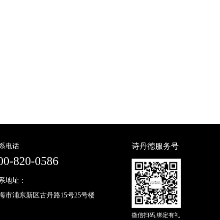
诗丹德服务号
系电话
00-820-0586
系地址：
海市浦东新区古丹路15号25号楼
微信扫码,绑定有礼