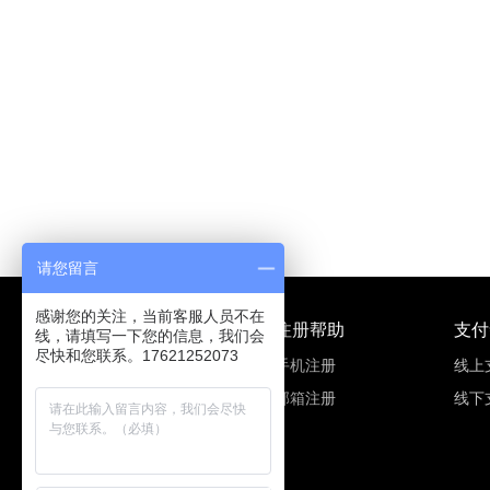
请您留言
感谢您的关注，当前客服人员不在
产品说明
注册帮助
支付
线，请填写一下您的信息，我们会
尽快和您联系。17621252073
产品问题
手机注册
线上
技术问题
邮箱注册
线下
证书下载