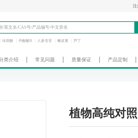
注
绿原酸
丹酚酸B
人参皂苷
槲皮素
芦丁
分类介绍
常见问题
质量保证
产品定制
植物高纯对照